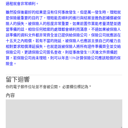
Product
過程就會非常順利。
雖然投保後最好的結果是沒有任何事故發生，但是萬一發生時，理賠就
是保險最重要的目的了，理賠能否順利的進行與結案並擔負起補償被保
險人的損失，被保險人的態度非常重要，如果前置作業能考量清楚並適
當準備的話，相信任何賠案的處理都會順利而滿意，不過如果被保險人
該準備的資料文件都非常齊全並已提供給保險公司，保險公司就應該在
十五天之內賠償，若有不當的拖延，被保險人也應該主張自己的權力去
相對要求賠償滯延損失。也就是說被保險人將所有證件準備齊全並交給
保險公司，更請保險公司簽名查收，則從事故發生15天後文件齊備起
算，若保險公司尚未理賠，則可以年息10%計算保險公司應該賠償的保
險金。
留下迴響
你的電子郵件位址並不會被公開。
必要欄位標記為
*
內容