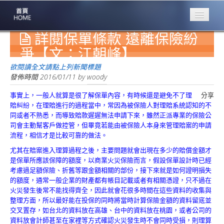
詳閱保單條款 遠離保險紛
專業豐林
Professional
爭【文：江朝峰】
保險大家談
欲閱讀全文請點上列新聞標題
1386集
發佈時間
2016/01/11
by
woody
事實上，一般人就算是很了解保單內容，有時候還是避免不了理
分享
台灣商業保險
賠糾紛，在理賠進行的過程當中，常因為被保險人對理賠系統認知的不
第一品牌
同或者不熟悉，而導致賠款遲遲無法申請下來，雖然正派專業的保險公
司會主動幫客戶做控管，但畢竟若能由被保險人本身來管理賠案的申請
關於豐林
流程，相信才是比較可靠的做法。
About
尤其在賠案進入理算過程之後，主要問題就會出現在多少的賠償金額才
服務項目
是保單所應該保障的額度，以商業火災保險而言，假設保單設計時已經
Service
考慮過足額保險、折舊等跟金額相關的部份，接下來就是如何證明損失
的額度，通常一般企業的財產都有帳目記載或者有相關憑證，只不過在
火災保額
火災發生後常不能找得齊全，因此就會花很多時間在這些資料的收集與
估算系統
整理方面，所以最好能在投保的同時將當時計算保險金額的資料留底並
交叉置存，如台北的資料放在高雄、台中的資料放在桃園，或者公司的
商品簡介
資料放會計師甚至在家裡等方式確認火災發生時不會同時受損，則理算