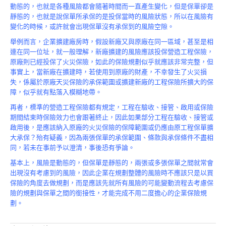
Product
動態的，也就是各種風險都會隨著時間而一直產生變化，但是保單卻是
靜態的，也就是說保單所承保的是投保當時的風險狀態，所以在風險有
變化的時候，或許就會出現保單沒有承保到的風險空隙。
舉例而言，企業擴建廠房時，假設新廠又與原廠在同一區域，甚至是相
連在同一位址，就一般理解，新廠擴建的風險應該投保營造工程保險，
原廠則已經投保了火災保險，如此的保險規劃似乎就應該非常完整，但
事實上，當新廠在擴建時，若使用到原廠的財產，不幸發生了火災損
失，係屬於原廠天災保險的承保範圍或擴建新廠的工程保險所擴大的保
障，似乎就有點落入模糊地帶。
再者，標準的營造工程保險都有規定，工程在驗收、接管、啟用或保險
期間結束時保險效力也會跟著終止，因此如果部分工程在驗收、接管或
啟用後，是應該納入原廠的火災保險的保障範圍或仍應由原工程保單擴
大承保？殆有疑義，因為兩張保單的承保範圍、條款與承保條件不盡相
同，若未在事前予以澄清，事後恐有爭論。
基本上，風險是動態的，但保單是靜態的，兩張或多張保單之間就常會
出現沒有考慮到的風險，因此企業在規劃整體的風險時不應該只是以買
保險的角度去做規劃，而是應該先就所有風險的可能變動流程去考慮保
險的規劃與保單之間的銜接性，才能完成不用二度擔心的企業保險規
劃。