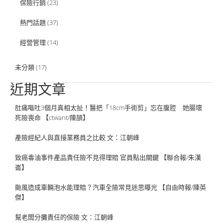
保險行銷
(23)
熱門話題
(37)
經營管理
(14)
未分類
(17)
近期文章
肚痛嘔吐3個月真相太扯！醫把「18cm手術剪」忘在腹腔 她腸壞
死險喪命 【ctwant/陳頡】
產險經紀人與直接業務員之比較 文：江朝峰
致癌毒油事件產品責任險不見得理賠 官員點出關鍵 【聯合報/朱漢
崙】
颱風造成車輛泡水能理賠？汽車全險常見迷思曝光 【自由時報/陳英
傑】
幫老闆分攤責任的保險 文：江朝峰