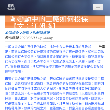
變動中的工廠如何投保
專業豐林
Professional
【文：江朝峰】
保險大家談
欲閱讀全文請點上列新聞標題
1386集
發佈時間
2020/05/11
by
woody
一般來說企業在買保險的時候，比較少會先分析本身的風險狀
分享
台灣商業保險
況，而會以保險公司有什麼種類的保單來決定買什麼保險，譬如說因為
第一品牌
保險公司有火災保險，所以就會將企業的廠房、機器設備、貨物拿來投
保火災保險，而且因為火災保險可以附加颱風洪水、地震、竊盜、爆
關於豐林
炸…等各種附加險，所以在投保時才來逐項選擇企業的資產是否要投保
About
這些附加險。
服務項目
再譬如說企業在新建廠房之前，若有保險的需求通常就會安排營造工程
Service
保險；如果有貨物要運送時，就會很自然的投保貨物運輸保險；而若因
怕經營事業時不慎造成別人受到損害，則就會考慮各種責任保險的保
火災保額
障；諸如此類，似乎每種企業在經營過程中的風險都可以找到相對應的
估算系統
保單，由此推論，對於企業主來說，只要買齊各種商業保險，應該就可
以高枕無憂了，但是事實上絕非如此，其中除了各種保單都有除外範圍
商品簡介
與各種條件、條款的限制之外，更重要的是，對企業而言各種風險都是