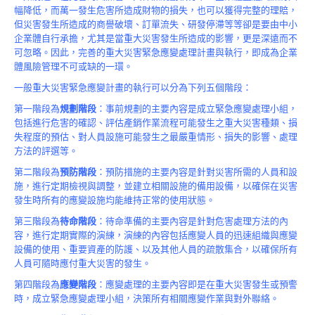
幅降低，而萬一發生危害所造成財物的損失，也可以獲得完整的理賠，
但災害發生所造成的商譽破壞、訂單流失、研發停滯等等卻是要由中小
企業體自行承擔，尤其是當重大災害發生所造成的影響，更是深遠而不
可忽略。因此，完善的重大災害緊急應變處理計畫與執行，即成為企業
體風險管理不可或缺的一環。
一般重大災害緊急應變計畫的執行可以分為下列五個階段：
第一階段為
規劃階段
：事前規劃的主要內容是成立緊急應變處理小組，
包括進行危害的確認、評估產銷作業流程可能發生之重大災害種類、損
失程度的預估、對人員設施可能發生之最嚴重情形、損失的影響、處理
方法的評選等。
第二階段為
預防階段
：預防措施的主要內容是針對災害所需的人員和設
施，進行定期檢視與調整，並建立相關設施的備用設備，以確保在災害
發生時所有的應變設施均能維持正常的使用狀態。
第三階段為
待命階段
：待命準備的主要內容是針對危害處理方法的內
容，進行定期實際的演練，演練的內容包括應變人員的迅速組織與應變
設備的使用、重要資產的防護、以及其他人員的疏散集合，以確保所有
人員可隨時應付重大災害的發生。
第四階段為
應變階段
：應變處理的主要內容即是在重大災害發生或預警
時，成立緊急應變處理小組，決策所有相關應變作業與對外聯絡。