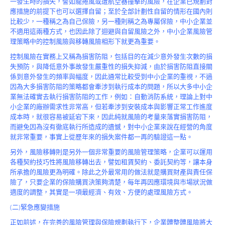
一發生時的損失，譬如龍捲風或遭航空器撞擊的風險，在企業已規劃對
Product
應措施的前提下也可以選擇自留；至於全部計劃性自留的情形在國內則
比較少，一種稱之為自己保險，另一種則稱之為專屬保險，中小企業並
不適用這兩種方式，也因此除了迴避與自留風險之外，中小企業風險管
理策略中的控制風險與移轉風險相形下就更為重要。
控制風險在實務上又稱為損害防阻，包括目的在減少意外發生次數的損
失預防，與降低意外事故發生嚴重性的損失抑減，由於損害防阻直接關
係到意外發生的頻率與幅度，因此通常比較受到中小企業的重視，不過
因為大多損害防阻的策略都會牽涉到執行成本的問題，所以大多中小企
業無法確實去執行損害防阻的工作，例如：自動消防系統，理論上對中
小企業的廠辦需求性非常高，但若牽涉到安裝成本與影響正常工作進度
成本時，就很容易被延宕下來，因此純就風險的考量來落實損害防阻，
而避免因為沒有徹底執行所造成的遺憾，對中小企業來說在經營的角度
就非常重要，事實上從歷年來的損失案件都一再的驗證這一點。
另外，風險移轉則是另外一個非常重要的風險管理策略，企業可以運用
各種契約技巧性將風險移轉出去，譬如租賃契約、委託契約等，讓本身
所承擔的風險更為明確。除此之外最常用的做法就是購買財產與責任保
險了，只要企業的保險購買決策夠清楚，每年再因應環境與市場狀況做
適度的調整，其實是一項最經濟、有效、方便的處理風險方式。
(二)緊急應變措施
正如前述，在完善的風險管理與保險規劃執行下，企業體整體風險將大