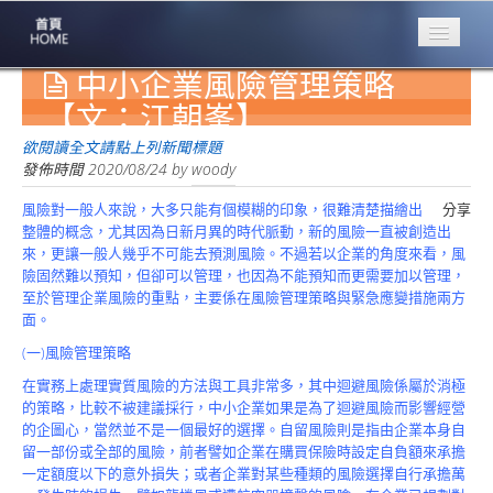
中小企業風險管理策略
專業豐林
Professional
【文：江朝峯】
保險大家談
欲閱讀全文請點上列新聞標題
1386集
發佈時間
2020/08/24
by
woody
風險對一般人來說，大多只能有個模糊的印象，很難清楚描繪出
分享
台灣商業保險
整體的概念，尤其因為日新月異的時代脈動，新的風險一直被創造出
第一品牌
來，更讓一般人幾乎不可能去預測風險。不過若以企業的角度來看，風
險固然難以預知，但卻可以管理，也因為不能預知而更需要加以管理，
關於豐林
至於管理企業風險的重點，主要係在風險管理策略與緊急應變措施兩方
About
面。
服務項目
(一)風險管理策略
Service
在實務上處理實質風險的方法與工具非常多，其中迴避風險係屬於消極
的策略，比較不被建議採行，中小企業如果是為了迴避風險而影響經營
火災保額
的企圖心，當然並不是一個最好的選擇。自留風險則是指由企業本身自
估算系統
留一部份或全部的風險，前者譬如企業在購買保險時設定自負額來承擔
一定額度以下的意外損失；或者企業對某些種類的風險選擇自行承擔萬
商品簡介