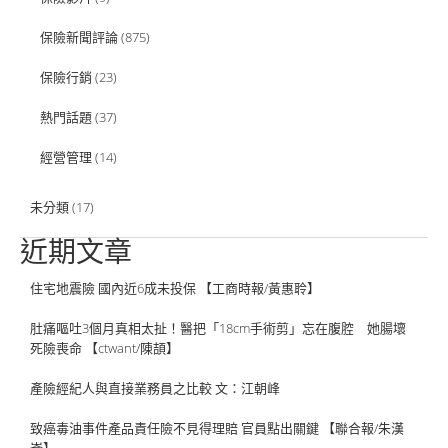
保險新聞評論
(875)
保險行銷
(23)
熱門話題
(37)
經營管理
(14)
未分類
(17)
近期文章
住宅地震險 國內近6成未投保 【工商時報/黃惠聆】
肚痛嘔吐3個月真相太扯！醫把「18cm手術剪」忘在腹腔 她腸壞
死險喪命 【ctwant/陳頡】
產險經紀人與直接業務員之比較 文：江朝峰
致癌毒油事件產品責任險不見得理賠 官員點出關鍵 【聯合報/朱漢