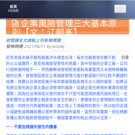
企業風險管理三大基本原
專業豐林
Professional
則【文：江朝峯】
保險大家談
欲閱讀全文請點上列新聞標題
1386集
發佈時間
2021/06/11
by
woody
近年來每年幾乎都有颱風洪水肆虐台灣，每年也都會發生數千起
分享
台灣商業保險
的火災或爆炸，甚至有偶發侵害性的地震，其中受損的企業工廠、公司
第一品牌
行號修復時程不一，然而觀察損害相對資產較為嚴重而又未適時移轉風
險的企業，會發現這是在企業風險管理方面計劃或執行的比較不嚴謹的
關於豐林
結果。其實以台灣地區幾乎每年都會面臨各類天災人禍的威脅，如果沒
About
有將災害列為企業主要必須管理的風險，這類企業也將喪失專業的經營
優勢；因為在台灣地區災害的發生不只是可能造成財產的損失而已，也
服務項目
會影響到企業營運企劃是否能安全的執行，更關係到企業預期利潤能否
Service
達成，同時也代表著對股東、員工與上下游廠商的責任，所以如何去減
少或避免或移轉各種災害所帶來的損失威脅，當然非常重要，而在規劃
火災保額
各種災害的風險管理過程中，幾個重要原則就必須加以注意。
估算系統
一、不要忽視損失發生的機會
商品簡介