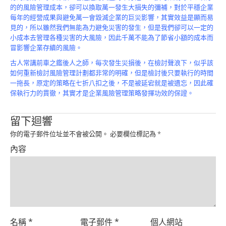
的的風險管理成本，卻可以換取萬一發生大損失的彌補，對於平穩企業
每年的經營成果與避免萬一會毀滅企業的巨災影響，其實效益是顯而易
見的，所以雖然我們無能為力避免災害的發生，但是我們卻可以一定的
小成本去管理各種災害的大風險，因此千萬不能為了節省小額的成本而
冒影響企業存續的風險。
古人常講前車之鑑後人之師，每次發生災損後，在檢討聲浪下，似乎該
如何重新檢討風險管理計劃都非常的明確，但是檢討後只要執行的時間
一拖長，原定的策略在七折八扣之後，不是被延宕就是被遺忘，因此確
保執行力的貫徹，其實才是企業風險管理策略發揮功效的保證。
留下迴響
你的電子郵件位址並不會被公開。
必要欄位標記為
*
內容
名稱
*
電子郵件
*
個人網站