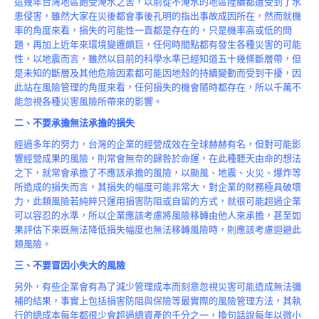
這幾年台灣地區飽受淹水之苦，以前從不淹水的地區陸續都遭受到了水
Product
患侵害，雖然大家在災後都會事後孔明的指出事故成因所在，然而就機
率的角度來看，損失的可能性一直都是存在的，只是機率高或低的問
題，再加上近年來環境變遷頗巨，任何時間點都有發生各種災害的可能
性，以地震而言，雖然以目前的科學水準已經知道五十幾條斷層帶，但
是未知的斷層及其他危險因素都可能因地殼的持續變動而受到干擾，因
此站在風險管理的角度來看，任何損失的機會隨時都存在，所以千萬不
能忽視各種災害風險所帶來的影響。
二、不要承擔無法承擔的損失
經過多年的努力，台灣的企業的經營成效在全球赫赫有名，但對可能影
響經營成果的風險，則常會無奈的歸咎於命運，在此種聽天由命的想法
之下，就常會承擔了不應該承擔的風險，以颱風、地震、火災、爆炸等
所造成的損失而言，其損失的幅度可能非常大，對企業的財務極具破壞
力，此類風險若純粹只運用損害防阻或自留的方式，就很可能超過企業
可以容忍的水準，所以企業應該考慮將風險移轉由他人來承擔，甚至如
果評估下來既無法降低損失幅度也無法移轉風險時，則應該考慮迴避此
類風險。
三、不要冒因小失大的風險
另外，有些企業會有為了減少管理成本而刻意忽視災害可能造成無法彌
補的結果，事實上包括損害防阻與保險等最實際的風險管理方法，其執
行的總成本每年都很少會超過總資產的千分之一，換句話說每年以微小