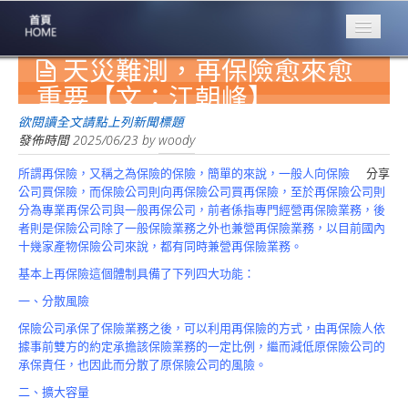
天災難測，再保險愈來愈
專業豐林
Professional
重要【文：江朝峰】
保險大家談
欲閱讀全文請點上列新聞標題
1386集
發佈時間
2025/06/23
by
woody
所謂再保險，又稱之為保險的保險，簡單的來說，一般人向保險
分享
台灣商業保險
公司買保險，而保險公司則向再保險公司買再保險，至於再保險公司則
第一品牌
分為專業再保公司與一般再保公司，前者係指專門經營再保險業務，後
者則是保險公司除了一般保險業務之外也兼營再保險業務，以目前國內
關於豐林
十幾家產物保險公司來說，都有同時兼營再保險業務。
About
基本上再保險這個體制具備了下列四大功能：
服務項目
一、分散風險
Service
保險公司承保了保險業務之後，可以利用再保險的方式，由再保險人依
火災保額
據事前雙方的約定承擔該保險業務的一定比例，繼而減低原保險公司的
估算系統
承保責任，也因此而分散了原保險公司的風險。
二、擴大容量
商品簡介