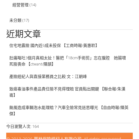
經營管理
(14)
未分類
(17)
近期文章
住宅地震險 國內近6成未投保 【工商時報/黃惠聆】
肚痛嘔吐3個月真相太扯！醫把「18cm手術剪」忘在腹腔 她腸壞
死險喪命 【ctwant/陳頡】
產險經紀人與直接業務員之比較 文：江朝峰
致癌毒油事件產品責任險不見得理賠 官員點出關鍵 【聯合報/朱漢
崙】
颱風造成車輛泡水能理賠？汽車全險常見迷思曝光 【自由時報/陳英
傑】
今日瀏覽人次:
164
© 2013-2026
豐林保險經紀人有限公司
. All rights resevered.