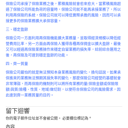
Product
保險公司承接了保險業務之後，累積風險就會愈來愈大，當累積風險超
過了保險公司所能負荷的容量時，保險公司就不能再承接業務了，所以
利用再保險的系統，保險公司就可以降低實際承擔的風險，因而可以承
接更多的保險業務擴大承保容量。
三、穩定盈餘
保險公司一方面利用再保險機能擴大業務量，並取得經濟規模以降低經
營費用比率，另一方面由再保險人獲得各種再保佣金以擴大盈餘，最後
又可以經過再保險業務操作來穩定自留業務的損失率，綜前綜合運用之
後，再保險及可達到穩定盈餘的功能。
四、齊一質量
保險公司最怕的就是無法預知本身業務風險的變化，換句話說，如果承
保進來的業務無法預期其損失率的變化，那麼保險公司經營的基礎就會
非常薄弱，而再保險的機制則可以將所有業務的量(保險金額或保險限
額)與質(險種、性質、地域)做切割，以使符合保險公司的風險需求，因
此達到齊一業務質量的目的。
留下迴響
你的電子郵件位址並不會被公開。
必要欄位標記為
*
內容