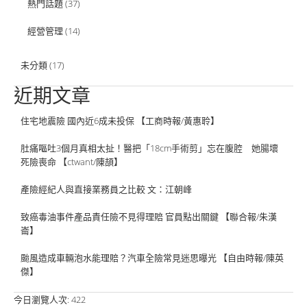
熱門話題
(37)
經營管理
(14)
未分類
(17)
近期文章
住宅地震險 國內近6成未投保 【工商時報/黃惠聆】
肚痛嘔吐3個月真相太扯！醫把「18cm手術剪」忘在腹腔 她腸壞
死險喪命 【ctwant/陳頡】
產險經紀人與直接業務員之比較 文：江朝峰
致癌毒油事件產品責任險不見得理賠 官員點出關鍵 【聯合報/朱漢
崙】
颱風造成車輛泡水能理賠？汽車全險常見迷思曝光 【自由時報/陳英
傑】
今日瀏覽人次:
422