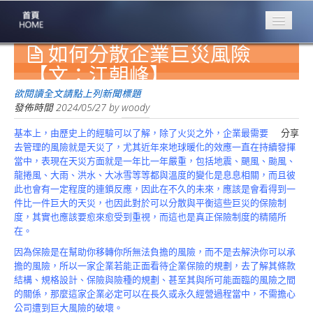
如何分散企業巨災風險
專業豐林
Professional
【文：江朝峰】
保險大家談
欲閱讀全文請點上列新聞標題
1386集
發佈時間
2024/05/27
by
woody
基本上，由歷史上的經驗可以了解，除了火災之外，企業最需要
分享
台灣商業保險
去管理的風險就是天災了，尤其近年來地球暖化的效應一直在持續發揮
第一品牌
當中，表現在天災方面就是一年比一年嚴重，包括地震、颶風、颱風、
龍捲風、大雨、洪水、大冰雪等等都與溫度的變化是息息相關，而且彼
關於豐林
此也會有一定程度的連鎖反應，因此在不久的未來，應該是會看得到一
About
件比一件巨大的天災，也因此對於可以分散與平衡這些巨災的保險制
度，其實也應該要愈來愈受到重視，而這也是真正保險制度的精隨所
服務項目
在。
Service
因為保險是在幫助你移轉你所無法負擔的風險，而不是去解決你可以承
火災保額
擔的風險，所以一家企業若能正面看待企業保險的規劃，去了解其條款
估算系統
結構、規格設計、保險與險種的規劃、甚至其與所可能面臨的風險之間
的關係，那麼這家企業必定可以在長久或永久經營過程當中，不需擔心
商品簡介
公司遭到巨大風險的破壞。