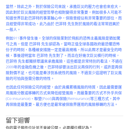
Product
當然，除此之外，對於保險公司來說，承擔巨災的壓力也會愈來愈大，
因此對於巨災風險的經營哲學也相對變得非常重要，例如很多人可能不
知道世界巨赴巴菲特的事業軸心中，保險曾經佔有非常重要的部位，而
且經營得非常成功，此乃由於 巴菲特 先生對於風險的看法常常迥異於
一般人。
例如911事件發生後，全球的保險業對於飛航的恐怖主義風險是猶如驚
弓之鳥，但是 巴菲特 先生卻認為，當時正值全球各國政府最恐懼恐怖
份子的時刻，各種維安措施一定是最高規格，所以此際才是最安全的時
候，事後證明當年 巴菲特 先生對了。而且在好幾次巨災橫行的時候，
巴菲特 先生都獨排眾議來承擔風險，這些都是非常特別的看法，不過在
2009年的金融危機之後，巴菲特卻要淡出巨災再保的行列，或許是再保
險對價不足，也可能是牽涉到系統性的風險，不過至少這證明了巨災風
險的可怕與亟需分散的特性。
也因此任何保險公司的經營，由於具備累積風險的特質，因此最需要運
用風險分散或移轉的方式來降低經營風險，而最重要的方式不外乎共保
(Co-insurance)、聯營(Pool)與再保險(Reinsurance)等三種方式，其中
再保險是最重要、最方便也是最常被保險界運用的風險移轉的方法。
留下迴響
你的電子郵件位址並不會被公開。
必要欄位標記為
*