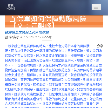
保單如何保障動態風險
專業豐林
Professional
【文：江朝峰】
保險大家談
欲閱讀全文請點上列新聞標題
1386集
發佈時間
2017/12/18
by
woody
一般來說企業在買保險的時候，比較少會先分析本身的風險狀
分享
台灣商業保險
況，而會以保險公司有什麼種類的保單來決定買什麼保險，譬如說因為
第一品牌
保險公司有火災保險，所以就會將企業的廠房、機器設備、貨物拿來投
保火災保險，而且因為火災保險可以附加颱風洪水、地震、竊盜、爆
關於豐林
炸、、、等各種附加險，所以在投保時才來逐項選擇企業的資產是否要
About
投保這些附加險；再譬如說企業在新建廠房之前，若有保險的需求通常
就會安排營造工程保險；如果有貨物要運送時，就會很自然的投保貨物
服務項目
運輸保險；而若因怕經營事業時不慎造成別人受到損害，則就會考慮各
Service
種責任保險的保障，諸如此類，似乎每種企業在經營過程中的風險都可
以找到相對應的保單，由此推論，對於企業主來說，只要買齊各種商業
火災保額
保險，應該就可以高枕無憂了，但是事實上絕非如此，其中除了各種保
估算系統
單都有除外範圍與各種條件、條款的限制之外，更重要的是，對企業而
言各種風險都是動態的，也就是各種風險都會隨著時間而一直產生變
商品簡介