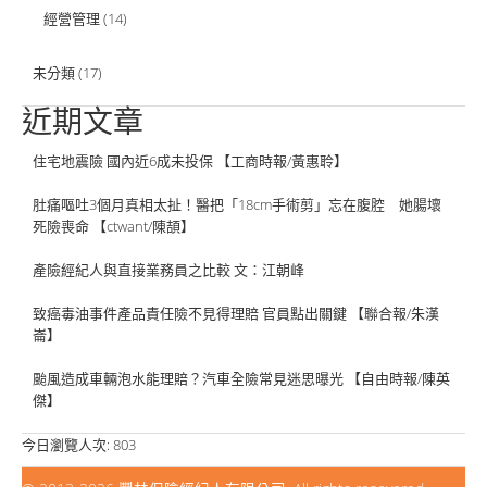
經營管理
(14)
未分類
(17)
近期文章
住宅地震險 國內近6成未投保 【工商時報/黃惠聆】
肚痛嘔吐3個月真相太扯！醫把「18cm手術剪」忘在腹腔 她腸壞
死險喪命 【ctwant/陳頡】
產險經紀人與直接業務員之比較 文：江朝峰
致癌毒油事件產品責任險不見得理賠 官員點出關鍵 【聯合報/朱漢
崙】
颱風造成車輛泡水能理賠？汽車全險常見迷思曝光 【自由時報/陳英
傑】
今日瀏覽人次:
803