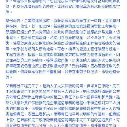
化，但是保單卻是靜態的，也就是說保單所承保的是投保當時的風險狀
Product
態，所以在風險有變化的時候，或許就會出現保單沒有承保到的風險空
隙。
舉例而言，企業擴建廠房時，假設新廠又與原廠在同一區域，甚至是相
連在同一位址，就一般理解，新廠擴建的風險應該投保營造工程保險，
原廠則已經投保了火災保險，如此的保險規劃似乎就應該非常完整，但
事實上，當新廠在擴建時，若使用到原廠的財產，若不幸發生了火災損
失，係屬於原廠天災保險的承保範圍或擴建新廠的工程保險所擴大的保
障，似乎就有點落入模糊地帶。再者，標準的營造工程保險都有規定，
工程在驗收、接管、啟用或保險期間結束時保險效力也會跟著終止，因
此如果部分工程在驗收、接管或啟用後，是應該納入原廠的火災保險的
保障範圍或仍應由原工程保單擴大承保？殆有疑義，因為兩張保單的承
保範圍、條款與承保條件不盡相同，若未在事前予以澄清，事後恐有爭
論。
又若部分工程完工了，也納入了火災保險的範圍，但如果在原廠、完工
工程與未完工工程之間發生了對第三人的責任，則究竟屬於原廠的公共
意外責任或營造工程保險中的第三人責任？似乎也很容易引起爭議，雖
然公共意外責任保險指的是企業經營業務的過程中不慎造成對第三人損
害的賠償責任，而營造工程責任保險保障的是營造過程中對第三人的損
害賠償責任，表面上看起來，兩種責任似乎可以明顯的作區別，但實際
上發生在歸屬於完工或原廠業務經營範圍與未完工工程的營造責任，有
時又難以清楚的加以分辨，因此若不事前規劃清楚，意外事故發生時，