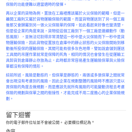
保險的功能便難以適當適時的發揮。
再以企業的貨物為例，置放在工廠裡應該屬於火災保險的範疇，但是一
離開工廠則又屬於貨物運輸保險的範圍，而當貨物運送到了另一個工廠
後那又會歸屬到另一張火災保險單的保障，如此看起來好像也蠻清楚，
但是從企業的角度來說，貨物從這個工廠到下一個工廠是連續動作（動
態風險），並無法切割得非常清楚這一秒中是火災保險而下一秒中是貨
物運輸保險，因此貨物從置放在倉庫中的靜止狀態的火災保險開始到移
動後所投保的運輸保險，其間可能有很多灰色地帶，譬如說倉儲到運送
工具間的吊運作業就常是保障的死角，相同的情況也會發生在從運輸工
具卸貨到倉庫靜止存放為止，此時都非常容易產生運輸險保單與火險保
單都沒有保障的情形。
綜前所述，風險是動態的，但保單是靜態的，兩張或多張保單之間就常
會出現沒有考慮到的風險，因此企業在規劃整體的風險時不應該只是以
買保險的角度去做規劃，而是應該先就所有風險的可能變動流程去考慮
保險的規劃與保單之間的銜接性，才能完成不用二度擔心的企業保險規
劃。
留下迴響
你的電子郵件位址並不會被公開。
必要欄位標記為
*
內容