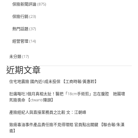
保險新聞評論
(875)
保險行銷
(23)
熱門話題
(37)
經營管理
(14)
未分類
(17)
近期文章
住宅地震險 國內近6成未投保 【工商時報/黃惠聆】
肚痛嘔吐3個月真相太扯！醫把「18cm手術剪」忘在腹腔 她腸壞
死險喪命 【ctwant/陳頡】
產險經紀人與直接業務員之比較 文：江朝峰
致癌毒油事件產品責任險不見得理賠 官員點出關鍵 【聯合報/朱漢
崙】