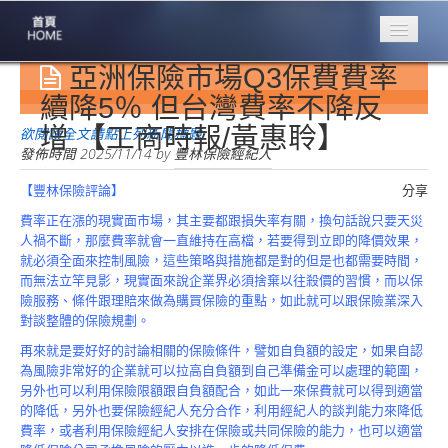
亞洲保險市場Q3保費費率
專業豐林
Professional
續降5％ 但台灣費率不降反
增 【工商時報/黃惠聆】
保險大家談
欲閱讀全文請點上列新聞標題
1386集
發佈時間
2025/11/14
by
豐林保險經紀人
【豐林保險評論】
分享
台灣商業保險
第一品牌
費率正在漲的現實面市場，其主要都跟損失率有關，換句話說只要天災
人禍不斷，那麼費率就會一直維持在高檔，若要得到立即的降價效果，
關於豐林
就必須全面來控制風險，這些策略與措施都是對的但是也都需要時間，
About
而無法立竿見影，現實面來說企業界必須捨棄以往殺價的習慣，而以保
險服務、條件跟理賠來做為購買保險的重點，如此就可以跟保險業深入
服務項目
對談整體的保險規劃。
Service
再來就是要好好的討論相關的保險條件，譬如自負額的設定，如果自認
為風險非常好的企業就可以拉高自負額到自己準備金可以處理的範圍，
火災保額
另外也可以利用保險限額跟自負額配合，如此一來保費就可以得到適當
估算系統
的降低，另外也要保險經紀人充分合作，利用經紀人的談判能力來降低
費率，或者利用保險經紀人安排在保險或共同保險的能力，也可以適當
商品簡介