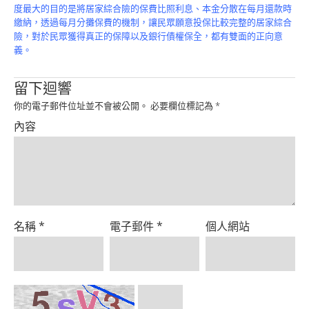
Product
度最大的目的是將居家綜合險的保費比照利息、本金分散在每月還款時
繳納，透過每月分攤保費的機制，讓民眾願意投保比較完整的居家綜合
險，對於民眾獲得真正的保障以及銀行債權保全，都有雙面的正向意
義。
留下迴響
你的電子郵件位址並不會被公開。
必要欄位標記為
*
內容
名稱
*
電子郵件
*
個人網站