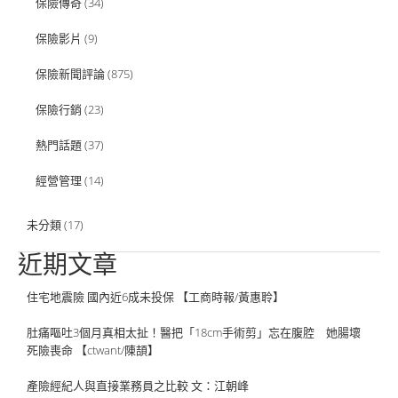
保險傳奇
(34)
保險影片
(9)
保險新聞評論
(875)
保險行銷
(23)
熱門話題
(37)
經營管理
(14)
未分類
(17)
近期文章
住宅地震險 國內近6成未投保 【工商時報/黃惠聆】
肚痛嘔吐3個月真相太扯！醫把「18cm手術剪」忘在腹腔 她腸壞
死險喪命 【ctwant/陳頡】
產險經紀人與直接業務員之比較 文：江朝峰