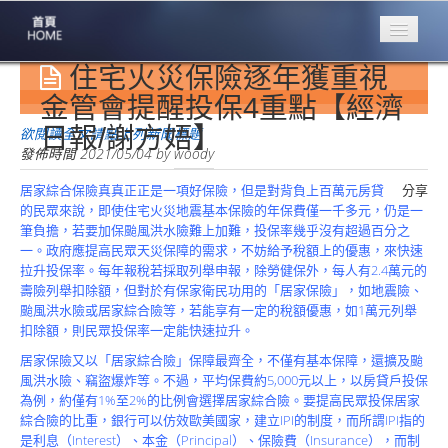
住宅火災保險逐年獲重視
專業豐林
Professional
金管會提醒投保4重點【經濟
日報/謝方娪】
保險大家談
欲閱讀全文請點上列新聞標題
1386集
發佈時間
2021/05/04
by
woody
居家綜合保險真真正正是一項好保險，但是對背負上百萬元房貸
分享
台灣商業保險
的民眾來說，即使住宅火災地震基本保險的年保費僅一千多元，仍是一
第一品牌
筆負擔，若要加保颱風洪水險難上加難，投保率幾乎沒有超過百分之
一。政府應提高民眾天災保障的需求，不妨給予稅額上的優惠，來快速
關於豐林
拉升投保率。每年報稅若採取列舉申報，除勞健保外，每人有2.4萬元的
About
壽險列舉扣除額，但對於有保家衛民功用的「居家保險」，如地震險、
颱風洪水險或居家綜合險等，若能享有一定的稅額優惠，如1萬元列舉
服務項目
扣除額，則民眾投保率一定能快速拉升。
Service
居家保險又以「居家綜合險」保障最齊全，不僅有基本保障，還擴及颱
火災保額
風洪水險、竊盜爆炸等。不過，平均保費約5,000元以上，以房貸戶投保
估算系統
為例，約僅有1%至2%的比例會選擇居家綜合險。要提高民眾投保居家
綜合險的比重，銀行可以仿效歐美國家，建立IPI的制度，而所謂IPI指的
商品簡介
是利息（Interest）、本金（Principal）、保險費（Insurance），而制