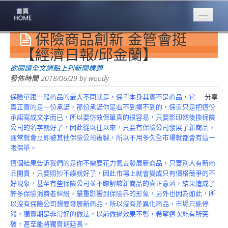
保險商品創新 金管會挺
專業豐林
Professional
【經濟日報/邱金蘭】
保險大家談
欲閱讀全文請點上列新聞標題
1386集
發佈時間
2018/06/29
by
woody
保險單跟一般商品的最大不同就是，保單本身其實不是商品，它
分享
台灣商業保險
真正賣的是一份承諾，那份承諾你是看不到摸不到的，保單只是把這份
第一品牌
承諾寫成文字而已，所以要仿效保單真的很容易，只要影印然後換保險
公司的名字就好了，因此從以往以來，只要有保險公司發展了新商品，
關於豐林
通常就會立即被其他保險公司複製，所以不用多久全市場就都會有這一
About
張保單。
服務項目
這個結果告訴我們的是你不需要花力氣去發展新商品，只要別人有新商
Service
品開賣，只要照抄不誤就好了，因此市場上就會變成只有價格競爭的不
好現象，甚至有些保險公司並不瞭解該新商品的真正意涵，結果造成了
火災保額
許多保險消費者糾紛，嚴重影響到保險界的形象，另外也因為如此，所
估算系統
以沒有保險公司想要發展新商品，所以沒有差異化商品，市場只能停
滯，獨賣期是非常好的做法，以前做過效果不彰，希望這次能有所突
商品簡介
破，甚至能將獨賣期延長。