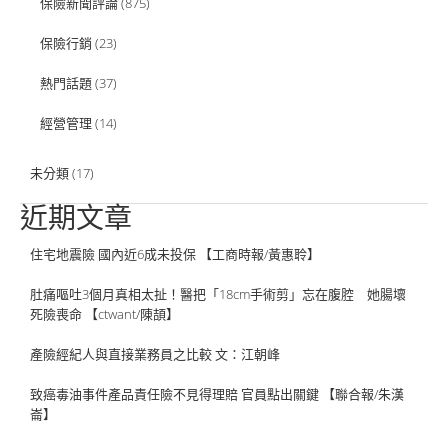
保險新聞評論
(875)
保險行銷
(23)
熱門話題
(37)
經營管理
(14)
未分類
(17)
近期文章
住宅地震險 國內近6成未投保 【工商時報/黃惠聆】
肚痛嘔吐3個月真相太扯！醫把「18cm手術剪」忘在腹腔 她腸壞
死險喪命 【ctwant/陳頡】
產險經紀人與直接業務員之比較 文：江朝峰
致癌毒油事件產品責任險不見得理賠 官員點出關鍵 【聯合報/朱漢
崙】