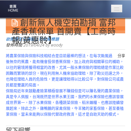
創新無人機空拍勘損 富邦
專業豐林
Professional
產香蕉保單 首開賣【工商時
報/黃惠聆】
保險大家談
欲閱讀全文請點上列新聞標題
1386集
發佈時間
2019/04/24
by
woody
將農業保險與保險科技相結合是目前最棒的想法，在每次颱風過
分享
台灣商業保險
後無奈的蕉農，能有機會投保香蕉保險，加上政府與相關單位的補助，
第一品牌
以往的窘境將獲得相當的改善，尤其一般水果保險的理賠總是作業比較
困難而繁瑣的部分，現在利用無人機來協助理賠，除了勘災迅速之外，
關於豐林
也降低理賠人員的危險性，更是讓理賠得以比較公平，對保險公司或農
About
民都是雙贏的局面。
保險局近年來鼓勵產險業積極發展不賺錢但是可以賺名聲的農業保險，
服務項目
真是令人佩服，台灣既然是世界水果王國，我們的水果保險也應該發展
Service
成世界第一，除了水果保險，各種蔬菜保險、稻米雜糧、也應該陸續發
展起來，除此之外，雞鴨鵝的家禽保險，牛羊豬的家畜保險，甚至養殖
火災保額
業保險，當未來能夠以保險代替政府救濟，這才是自助天助的模式。
估算系統
商品簡介
留下迴響