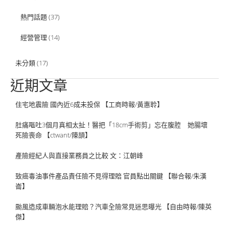
熱門話題
(37)
經營管理
(14)
未分類
(17)
近期文章
住宅地震險 國內近6成未投保 【工商時報/黃惠聆】
肚痛嘔吐3個月真相太扯！醫把「18cm手術剪」忘在腹腔 她腸壞
死險喪命 【ctwant/陳頡】
產險經紀人與直接業務員之比較 文：江朝峰
致癌毒油事件產品責任險不見得理賠 官員點出關鍵 【聯合報/朱漢
崙】
颱風造成車輛泡水能理賠？汽車全險常見迷思曝光 【自由時報/陳英
傑】