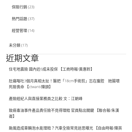
保險行銷
(23)
熱門話題
(37)
經營管理
(14)
未分類
(17)
近期文章
住宅地震險 國內近6成未投保 【工商時報/黃惠聆】
肚痛嘔吐3個月真相太扯！醫把「18cm手術剪」忘在腹腔 她腸壞
死險喪命 【ctwant/陳頡】
產險經紀人與直接業務員之比較 文：江朝峰
致癌毒油事件產品責任險不見得理賠 官員點出關鍵 【聯合報/朱漢
崙】
颱風造成車輛泡水能理賠？汽車全險常見迷思曝光 【自由時報/陳英