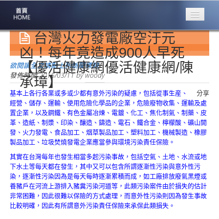
台灣火力發電廠空汙元
專業豐林
Professional
凶！每年竟造成900人早死
【優活健康網優活健康網/陳
保險大家談
欲閱讀全文請點上列新聞標題
1386集
發佈時間
2015/03/11
by
woody
承璋】
基本上各行各業或多或少都有意外污染的疑慮，包括從事生産、
分享
台灣商業保險
經營、儲存、運輸、使用危險化學品的企業，危險廢物收集、運輸及處
第一品牌
置企業，以及鋼鐵、有色金屬冶煉、電鍍、化工、焦化制氣、制藥、皮
革、造紙、制漿、印染、釀造、鑄造、電石、鐵合金、檸檬酸、礦山開
關於豐林
發、火力發電、食品加工、烟草製品加工、塑料加工、機械製造、橡膠
About
製品加工、垃圾焚燒發電企業應當參與環境污染責任保險。
服務項目
其實在台灣每年也發生相當多起污染事故，包括空氣、土地、水流或地
Service
下水土等每天都在發生，其中又可以包含所謂逐漸性污染與意外性污
染，逐漸性污染因為是每天每時逐漸累積而成，如工廠排放廢氣黑煙或
火災保額
養豬戶在河流上游排入豬糞污染河道等，此類污染案件由於損失的估計
估算系統
非常困難，因此很難以保險的方式處理，而意外性污染則因為發生事故
比較明確，因此有所謂意外污染責任保險來承保此類損失。
商品簡介