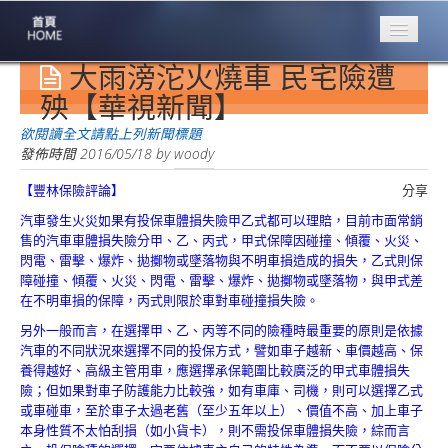
大雨滂沱火燒車 民宅險遭
專業豐林
Professional
殃【華視新聞】
保險大家談
欲閱讀全文請點上列新聞標題
1386集
發佈時間
2016/05/18
by
woody
【豐林保險評論】
分享
台灣商業保險
第一品牌
汽車發生火災如果有投保車體損失險甲乙式都可以理賠，目前市面常銷
售的汽車車體損失險分甲、乙、丙式，甲式保障因碰撞、傾覆、火災、
關於豐林
閃電、雷擊、爆炸、拋擲物或墜落物與不明車損造成的損失，乙式則保
About
障碰撞、傾覆、火災、閃電、雷擊、爆炸、拋擲物或墜落物，與甲式差
在不明車損的保障，丙式則限於車對車碰撞損失險。
服務項目
另外一般而言，在選擇甲、乙、丙等不同的險種時最重要的原則是依據
Service
汽車的不同狀況來選擇不同的投保方式，譬如車子越新、車價越高、保
養得越好、高級主管用車，應選擇承保範圍比較廣泛的甲式車體損失
火災保額
險；但如果對車子防護能力比較強，如有車庫、司機，則可以選擇乙式
估算系統
或車碰車，至於車子太過老舊（至少五年以上）、價值不高、加上車子
本身性質不太怕刮損（如小貨卡），則不需投保車體損失險，綜而言
商品簡介