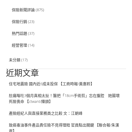
保險新聞評論
(875)
保險行銷
(23)
熱門話題
(37)
經營管理
(14)
未分類
(17)
近期文章
住宅地震險 國內近6成未投保 【工商時報/黃惠聆】
肚痛嘔吐3個月真相太扯！醫把「18cm手術剪」忘在腹腔 她腸壞
死險喪命 【ctwant/陳頡】
產險經紀人與直接業務員之比較 文：江朝峰
致癌毒油事件產品責任險不見得理賠 官員點出關鍵 【聯合報/朱漢
崙】