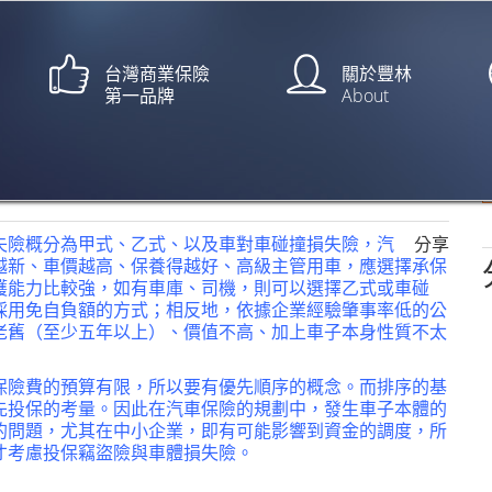
台灣商業保險
關於豐林
第一品牌
About
務 遇事故免驚【經濟日報/陳
失險概分為甲式、乙式、以及車對車碰撞損失險，汽
分享
越新、車價越高、保養得越好、高級主管用車，應選擇承保
護能力比較強，如有車庫、司機，則可以選擇乙式或車碰
採用免自負額的方式；相反地，依據企業經驗肇事率低的公
老舊（至少五年以上）、價值不高、加上車子本身性質不太
保險費的預算有限，所以要有優先順序的概念。而排序的基
先投保的考量。因此在汽車保險的規劃中，發生車子本體的
的問題，尤其在中小企業，即有可能影響到資金的調度，所
才考慮投保竊盜險與車體損失險。