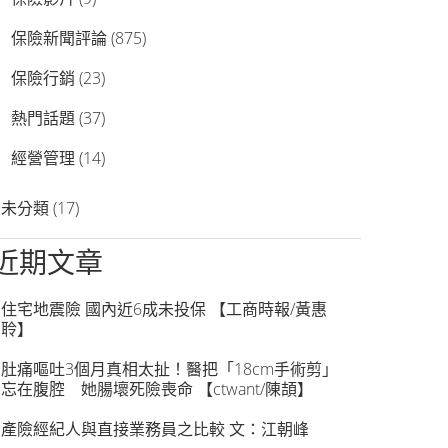
保險新聞評論
(875)
保險行銷
(23)
熱門話題
(37)
經營管理
(14)
未分類
(17)
近期文章
住宅地震險 國內近6成未投保 【工商時報/黃惠
聆】
肚痛嘔吐3個月真相太扯！醫把「18cm手術剪」
忘在腹腔 她腸壞死險喪命 【ctwant/陳頡】
產險經紀人與直接業務員之比較 文：江朝峰