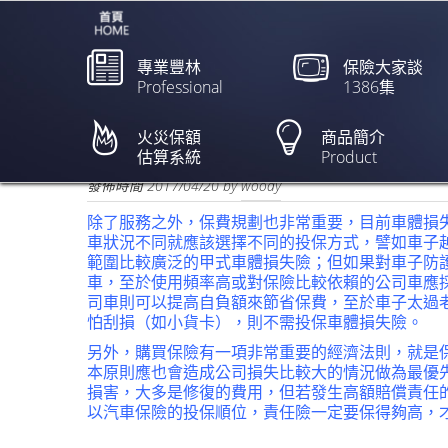
專業豐林
保險大家談
Professional
1386集
專家教你保／善用車險服
怡慈】
火災保額
商品簡介
估算系統
Product
欲閱讀全文請點上列新聞標題
發佈時間
2017/04/20
by
woody
除了服務之外，保費規劃也非常重要，目前車體損
車狀況不同就應該選擇不同的投保方式，譬如車子
範圍比較廣泛的甲式車體損失險；但如果對車子防
車，至於使用頻率高或對保險比較依賴的公司車應
司車則可以提高自負額來節省保費，至於車子太過
怕刮損（如小貨卡），則不需投保車體損失險。
另外，購買保險有一項非常重要的經濟法則，就是
本原則應也會造成公司損失比較大的情況做為最優
損害，大多是修復的費用，但若發生高額賠償責任
以汽車保險的投保順位，責任險一定要保得夠高，