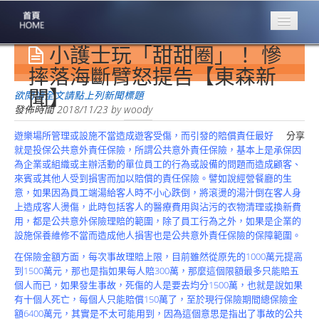
小護士玩「甜甜圈」！ 慘
專業豐林
Professional
摔落海斷臂怒提告【東森新
聞】
保險大家談
欲閱讀全文請點上列新聞標題
1386集
發佈時間
2018/11/23
by
woody
遊樂場所管理或設施不當造成遊客受傷，而引發的賠償責任最好
分享
台灣商業保險
就是投保公共意外責任保險，所謂公共意外責任保險，基本上是承保因
第一品牌
為企業或組織或主辦活動的單位員工的行為或設備的問題而造成顧客、
來賓或其他人受到損害而加以賠償的責任保險。譬如說經營餐廳的生
關於豐林
意，如果因為員工端湯給客人時不小心跌倒，將滾燙的湯汁倒在客人身
About
上造成客人燙傷，此時包括客人的醫療費用與沾污的衣物清理或換新費
用，都是公共意外保險理賠的範圍，除了員工行為之外，如果是企業的
服務項目
設施保養維修不當而造成他人損害也是公共意外責任保險的保障範圍。
Service
在保險金額方面，每次事故理賠上限，目前雖然從原先的1000萬元提高
火災保額
到1500萬元，那也是指如果每人賠300萬，那麼這個限額最多只能賠五
估算系統
個人而已，如果發生事故，死傷的人是要去均分1500萬，也就是說如果
有十個人死亡，每個人只能賠償150萬了，至於現行保險期間總保險金
商品簡介
額6400萬元，其實是不太可能用到，因為這個意思是指出了事故的公共