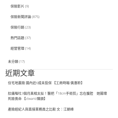
保險影片
(9)
保險新聞評論
(875)
保險行銷
(23)
熱門話題
(37)
經營管理
(14)
未分類
(17)
近期文章
住宅地震險 國內近6成未投保 【工商時報/黃惠聆】
肚痛嘔吐3個月真相太扯！醫把「18cm手術剪」忘在腹腔 她腸壞
死險喪命 【ctwant/陳頡】
產險經紀人與直接業務員之比較 文：江朝峰