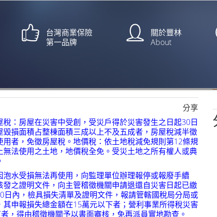
台灣商業保險
關於豐林
第一品牌
About
費房貸可緩繳【中央社/蔡怡
分享
屋稅：房屋在災害中受創，受災戶得於災害發生之日起30日
屋毀損面積占整棟面積三成以上不及五成者，房屋稅減半徵
使用者，免徵房屋稅。地價稅：依土地稅減免規則第12條規
上無法使用之土地，地價稅全免。受災土地之所有權人或典
。
因泡水受損無法再使用，向監理單位辦理報停或報廢手續
核發之證明文件，向主管稽徵機關申請退還自災害日起已繳
30日內，檢具損失清單及證明文件，報請管轄國稅局分局或
，其申報損失總金額在15萬元以下者；營利事業所得稅災害
下者，得由稽徵機關予以書面審核，免再派員實地勘查。