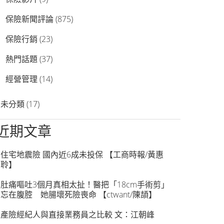
保險新聞評論
(875)
保險行銷
(23)
熱門話題
(37)
經營管理
(14)
未分類
(17)
近期文章
住宅地震險 國內近6成未投保 【工商時報/黃惠
聆】
肚痛嘔吐3個月真相太扯！醫把「18cm手術剪」
忘在腹腔 她腸壞死險喪命 【ctwant/陳頡】
產險經紀人與直接業務員之比較 文：江朝峰