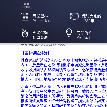
專業豐林
保險大家談
Professional
1386集
強颱杜鵑來襲 受災戶保
杼】
火災保額
商品簡介
估算系統
Product
欲閱讀全文請點上列新聞標題
發佈時間
2015/10/02
by
woody
【豐林保險評論】
其實颱風所造成的損失是可以申報免稅的，包括房
內，向房屋所在地稅捐稽徵處申請減免房屋稅。房
收；毀損面積占整棟面積五成以上，必須修復始能
定，因山崩、地陷、流失、沙壓等環境限制及技術
權人，可向土地所在地稅捐稽徵處或分處提出申請
汽車、機車牌照稅：泡水受損需修復始能使用，或
者，得自災害發生之日起一個月內，檢具監理單位
納之使用牌照稅。所得稅：受災戶應於災害發生後
稽徵所派員勘查，綜合所得稅災害損失金額之認定
損失金額之認定，其申報損失總金額在250萬元以