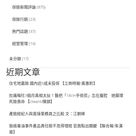
保險新聞評論
(875)
保險行銷
(23)
熱門話題
(37)
經營管理
(14)
未分類
(17)
近期文章
住宅地震險 國內近6成未投保 【工商時報/黃惠聆】
肚痛嘔吐3個月真相太扯！醫把「18cm手術剪」忘在腹腔 她腸壞
死險喪命 【ctwant/陳頡】
產險經紀人與直接業務員之比較 文：江朝峰
致癌毒油事件產品責任險不見得理賠 官員點出關鍵 【聯合報/朱漢
崙】