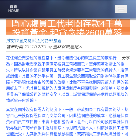
心腹員工代老闆存款4千萬
專業豐林
Professional
投資黃金 起貪念捲2600萬落
跑【周刊王CTWANT/張心】
保險大家談
欲閱讀全文請點上列新聞標題
1386集
發佈時間
2021/12/30
by
豐林保險經紀人
在任何企業營運的過程當中，最令老闆傷心的就是員工的欺騙行
分享
台灣商業保險
為，因為對老闆來說不僅僅是被員工背叛而已，更伴隨著財物上的損
第一品牌
失，所以以往企業在錄用員工時都會規定要有正當職業的保證人、店保
或舖保，其目的不外乎在萬一員工突生邪念而竊取公司財物時能更有保
關於豐林
障。不過現代社會由於思維的改變，比較不容易找到願意幫人作保的親
About
朋好友了，尤其民法規範的人事保證制度有限額與限年的限制，所以企
業界為了保障公司的財務安全，以員工誠實保證保險來處理此類風險的
服務項目
情形愈來愈普遍。
Service
其實在國外沒有保證人的制度下，一般上班族如果工作有需要的話，都
火災保額
會自己去投保保證保險而交給公司，因此這個險種的成本，也就是保險
估算系統
費若由員工來負擔，事實上也相當合理，甚至可以由公司預付年度保費
後再從員工的薪資帳中逐月扣除，每月的負擔不大，相信多數員工應該
商品簡介
也能接受，尤其損失與保費也息息相關，或許讓員工參與風險分擔，可