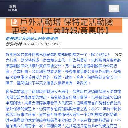
戶外活動增 保特定活動險
專業豐林
Professional
更安心【工商時報/黃惠聆】
保險大家談
欲閱讀全文請點上列新聞標題
1386集
發佈時間
2020/06/19
by
woody
近年來公共意外保險已經是眾所周知的保險之一了，除了包括八
分享
台灣商業保險
大行業、部份特殊或一定面積以上的一些公共場所，已經被明文規定必
第一品牌
須強制投保公共意外責任保險之外，另一些沒有被強制投保的公司行
號、企業社團、公共場所或者活動，多會考慮規劃公共意外保險，但是
關於豐林
每次發生重大公共安全意外，媒體、政府、業者、保險業就又會吵上一
About
陣子，雖然檢討了半天之後多少還是會有一些改善。
服務項目
像多年前發生了衛爾康西餐廳大火事件，保單原在必須被保險人疏忽或
Service
設備欠當才能理賠的規定，為免釐清責任曠日費時，已將疏忽或欠當的
字眼刪除，來擴大保障無辜受害人的原意，但整體而言在強制投保公共
火災保額
意外保險的規定上，仍有許多值得討論與改善之處；以2011年台中阿拉
估算系統
夜店大火事件來看，其中就有多項值得大家進一步分析與檢討的問題，
其中最重要的就是保險金額嚴重不足的部分。現在看似保額提高了，不
商品簡介
過如果八仙案再來一次，保額夠嗎？尤其是這只是台北市的規定而已！