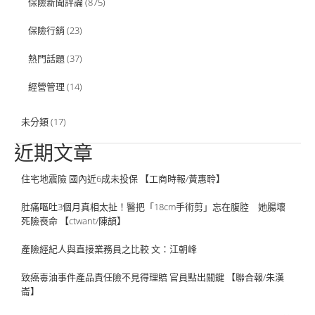
保險新聞評論
(875)
保險行銷
(23)
熱門話題
(37)
經營管理
(14)
未分類
(17)
近期文章
住宅地震險 國內近6成未投保 【工商時報/黃惠聆】
肚痛嘔吐3個月真相太扯！醫把「18cm手術剪」忘在腹腔 她腸壞
死險喪命 【ctwant/陳頡】
產險經紀人與直接業務員之比較 文：江朝峰
致癌毒油事件產品責任險不見得理賠 官員點出關鍵 【聯合報/朱漢
崙】