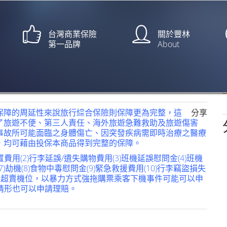
台灣商業保險
關於豐林
第一品牌
About
保激增【工商時報/黃惠聆】
保障的周延性來說旅行綜合保險則保障更為完整，這
分享
了旅遊不便、第三人責任、海外旅遊急難救助及旅遊傷害
事故所可能面臨之身體傷亡、因突發疾病需即時治療之醫療
，均可藉由投保本商品得到完整的保障。
用(2)行李延誤/遺失購物費用(3)班機延誤慰問金(4)班機
)劫機(8)食物中毒慰問金(9)緊急救援費用(10)行李竊盜損失
nes）因超賣機位，以暴力方式強拖購票乘客下機事件可能可以申
的情形也可以申請理賠。