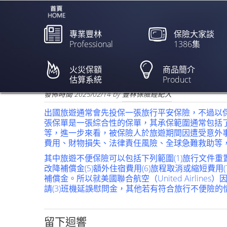
專業豐林
保險大家談
Professional
1386集
日本流感高峰 旅綜險投
火災保額
商品簡介
估算系統
Product
欲閱讀全文請點上列新聞標題
發佈時間
2025/02/14
by
豐林保險經紀人
出國旅遊通常會先投保一張旅行平安保險，不過以
張保單是一張綜合性的保單，其承保範圍通常包括
等，進一步來看，被保險人於旅遊期間因遭受意外
費用、財物損失、法律責任風險、全球急難救助等
其中旅遊不便保險可以包括下列範圍(1)旅行文件重置費
改降補償金(5)額外住宿費用(6)旅程取消或縮短費用(7
補償金。所以就美國聯合航空（United Airli
請(3)班機延誤慰問金，其他若有符合旅行不便險
留下迴響