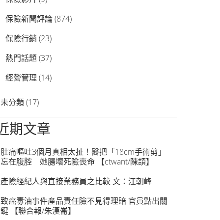
保險新聞評論
(874)
保險行銷
(23)
熱門話題
(37)
經營管理
(14)
未分類
(17)
近期文章
肚痛嘔吐3個月真相太扯！醫把「18cm手術剪」
忘在腹腔 她腸壞死險喪命 【ctwant/陳頡】
產險經紀人與直接業務員之比較 文：江朝峰
致癌毒油事件產品責任險不見得理賠 官員點出關
鍵 【聯合報/朱漢崙】