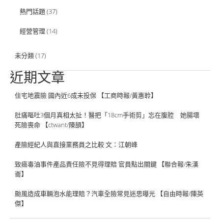
熱門話題
(37)
經營管理
(14)
未分類
(17)
近期文章
住宅地震險 國內近6成未投保 【工商時報/黃惠聆】
肚痛嘔吐3個月真相太扯！醫把「18cm手術剪」忘在腹腔 她腸壞
死險喪命 【ctwant/陳頡】
產險經紀人與直接業務員之比較 文：江朝峰
致癌毒油事件產品責任險不見得理賠 官員點出關鍵 【聯合報/朱漢
崙】
颱風造成車輛泡水能理賠？汽車全險常見迷思曝光 【自由時報/陳英
傑】