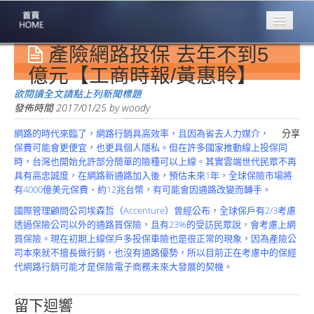
產險網路投保 去年不到5
專業豐林
Professional
億元【工商時報/黃惠聆】
保險大家談
欲閱讀全文請點上列新聞標題
1386集
發佈時間
2017/01/25
by
woody
網路的時代來臨了，網路行銷具高效率，且因為省去人力媒介，
分享
台灣商業保險
保費可能會更便宜，也更具個人隱私。但在許多國家推動線上投保同
第一品牌
時，台灣也開始允許部分簡單的險種可以上線。其實雲端世代民眾不再
具有高忠誠度，在網路新通路加入後，預估未來1年，全球保險市場將
關於豐林
有4000億美元保費、約12兆台幣，有可能會因通路改變而轉手。
About
國際管理顧問公司埃森哲（Accenture）曾經公布，全球保戶有2/3考慮
服務項目
透過保險公司以外的通路買保險，且有23%的受訪民眾說，會考慮上網
Service
買保險。現在初期上線保戶多投保車險也是很正常的現象，因為產險公
司本來就不擅長做行銷，也沒有通路優勢，所以目前正在考慮中的保經
火災保額
代網路行銷可能才是保險電子商務未來大發展的契機。
估算系統
商品簡介
留下迴響