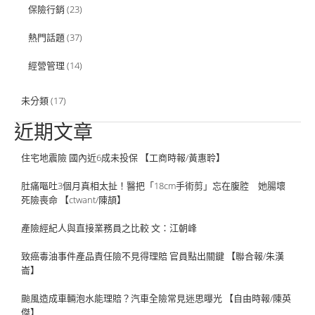
保險行銷
(23)
熱門話題
(37)
經營管理
(14)
未分類
(17)
近期文章
住宅地震險 國內近6成未投保 【工商時報/黃惠聆】
肚痛嘔吐3個月真相太扯！醫把「18cm手術剪」忘在腹腔 她腸壞
死險喪命 【ctwant/陳頡】
產險經紀人與直接業務員之比較 文：江朝峰
致癌毒油事件產品責任險不見得理賠 官員點出關鍵 【聯合報/朱漢
崙】
颱風造成車輛泡水能理賠？汽車全險常見迷思曝光 【自由時報/陳英
傑】