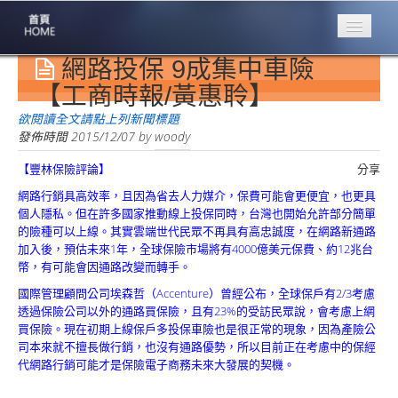
網路投保 9成集中車險
專業豐林
Professional
【工商時報/黃惠聆】
保險大家談
欲閱讀全文請點上列新聞標題
1386集
發佈時間
2015/12/07
by
woody
【豐林保險評論】
分享
台灣商業保險
第一品牌
網路行銷具高效率，且因為省去人力媒介，保費可能會更便宜，也更具
個人隱私。但在許多國家推動線上投保同時，台灣也開始允許部分簡單
關於豐林
的險種可以上線。其實雲端世代民眾不再具有高忠誠度，在網路新通路
About
加入後，預估未來1年，全球保險市場將有4000億美元保費、約12兆台
幣，有可能會因通路改變而轉手。
服務項目
國際管理顧問公司埃森哲（Accenture）曾經公布，全球保戶有2/3考慮
Service
透過保險公司以外的通路買保險，且有23%的受訪民眾說，會考慮上網
買保險。現在初期上線保戶多投保車險也是很正常的現象，因為產險公
火災保額
司本來就不擅長做行銷，也沒有通路優勢，所以目前正在考慮中的保經
估算系統
代網路行銷可能才是保險電子商務未來大發展的契機。
商品簡介