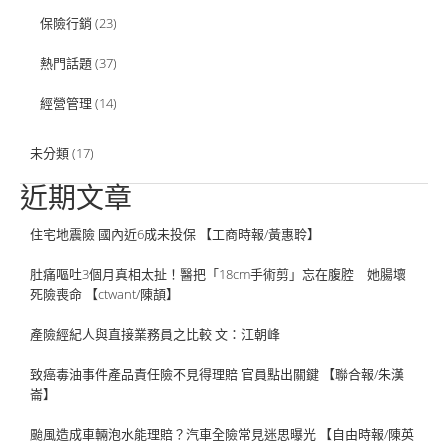
保險行銷
(23)
熱門話題
(37)
經營管理
(14)
未分類
(17)
近期文章
住宅地震險 國內近6成未投保 【工商時報/黃惠聆】
肚痛嘔吐3個月真相太扯！醫把「18cm手術剪」忘在腹腔 她腸壞
死險喪命 【ctwant/陳頡】
產險經紀人與直接業務員之比較 文：江朝峰
致癌毒油事件產品責任險不見得理賠 官員點出關鍵 【聯合報/朱漢
崙】
颱風造成車輛泡水能理賠？汽車全險常見迷思曝光 【自由時報/陳英