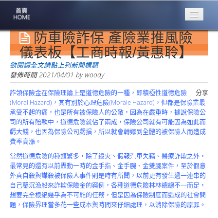
防車險詐保 產險業推風險
專業豐林
Professional
儀表板【工商時報/黃惠聆】
保險大家談
欲閱讀全文請點上列新聞標題
1386集
發佈時間
2021/04/01
by
woody
詐領保險金在保險理論上是道德危險的一種，即積極性道德危險
分享
台灣商業保險
(Moral Hazard)，其有別於心理危險(Morale Hazard)，但都是保險業最
第一品牌
承受不起的痛，也是所有被保險人的公敵，因為在嚴重時，據說保險公
司的所有賠款中，道德危險就佔了兩成，保險公司就有可能因為如此而
關於豐林
虧大錢，也因為保險公司虧損，所以就會轉嫁到全體的被保險人而造成
About
費率高漲。
服務項目
當然道德危險的種類繁多，除了縱火、假報汽車失竊、醫療詐欺之外，
Service
最常見的還有以前轟動一時的金手指、金手腕、金雙腿案件，至於假意
外真自殺與謀殺被保險人事件則是時有所聞，以前更有發生過一連串的
火災保額
自己鑿沉漁船來詐欺保險金的案例，各種道德危險林林總總不一而足，
估算系統
想要完全根絕幾乎為不可能的任務，但是因為保險制度而造成的社會問
題，保險界理當多花一些成本與時間來仔細處理，以消除保險的原罪。
商品簡介