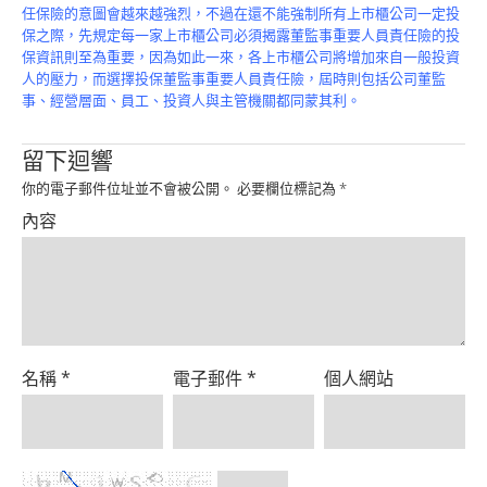
Product
任保險的意圖會越來越強烈，不過在還不能強制所有上市櫃公司一定投
保之際，先規定每一家上市櫃公司必須揭露董監事重要人員責任險的投
保資訊則至為重要，因為如此一來，各上市櫃公司將增加來自一般投資
人的壓力，而選擇投保董監事重要人員責任險，屆時則包括公司董監
事、經營層面、員工、投資人與主管機關都同蒙其利。
留下迴響
你的電子郵件位址並不會被公開。
必要欄位標記為
*
內容
名稱
*
電子郵件
*
個人網站