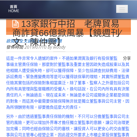
13家銀行中招 老牌貿易
專業豐林
Professional
商詐貸66億掀風暴【鏡週刊∕
文：陳仲興】
保險大家談
欲閱讀全文請點上列新聞標題
1386集
發佈時間
2019/07/10
by
woody
這是一件非常令人遺憾的案件，不過如果潤寅及銀行有投保董監
分享
台灣商業保險
事級主管責任保險，那麼對於董監事及重要主管因疏失造成股東以及其
第一品牌
他相關人遭受損失時，卻可以獲得保障，至少包括調查抗辯費用、法律
訴訟費用、緊急應變費用等是可以獲得該保單的理賠，其實所謂董監責
關於豐林
任險其實包括的保險對象相當廣泛，除了董事、監察人之外還包括公司
About
內所有具管理與監督職務的受僱人，換句話說，在公司內所有具有決策
責任的人，無論過去、現在或未來，無論是本公司或關係企業都是保險
服務項目
的對象，而這其中最需要保險保障無非就是獨立董監事與公司主管，因
Service
為所領酬勞有限，卻要擔負這麼大的責任。
火災保額
另外，由於透過董監事責任保險的機制，不只可以分擔董監事與公司主
估算系統
管的風險，更可以增加外界專才擔任獨立董監事的意願，讓公司治理更
加完備；同時也經由保險公司的審核，讓投資人可以更安心的交由董監
商品簡介
事與公司主管專心經營企業，因此證交所要求上市櫃企業投保董監事責