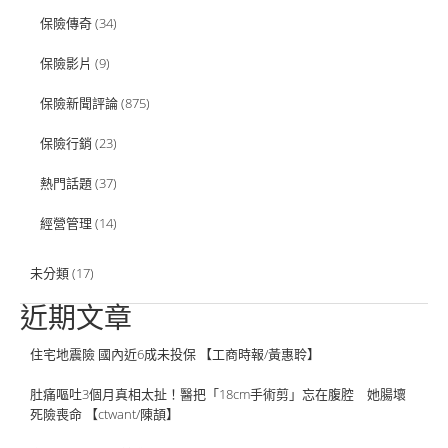
保險傳奇
(34)
保險影片
(9)
保險新聞評論
(875)
保險行銷
(23)
熱門話題
(37)
經營管理
(14)
未分類
(17)
近期文章
住宅地震險 國內近6成未投保 【工商時報/黃惠聆】
肚痛嘔吐3個月真相太扯！醫把「18cm手術剪」忘在腹腔 她腸壞
死險喪命 【ctwant/陳頡】