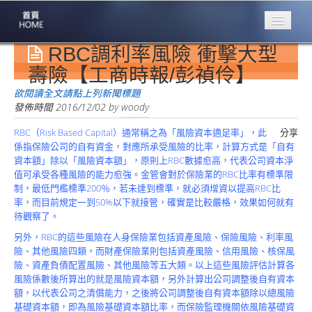
RBC調利率風險 衝擊大型
專業豐林
Professional
壽險【工商時報/彭禎伶】
保險大家談
欲閱讀全文請點上列新聞標題
1386集
發佈時間
2016/12/02
by
woody
RBC（Risk Based Capital）通常稱之為「風險資本適足率」，此
分享
台灣商業保險
係指保險公司的自有資金，對應所承受風險的比率，計算方式是「自有
第一品牌
資本額」除以「風險資本額」，原則上RBC數據愈高，代表公司資本淨
值可承受各種風險的能力愈強。金管會對於保險業的RBC比率有標準限
關於豐林
制，最低門檻標準200％，若未達到標準，就必須增資以提高RBC比
About
率，而目前規定一到50%以下就接管，確實是比較嚴格，效果如何就有
待觀察了。
服務項目
Service
另外，RBC的這些風險在人身保險業包括資產風險、保險風險、利率風
險、其他風險四類，而財產保險業則包括資產風險、信用風險、核保風
火災保額
險、資產負債配置風險、其他風險等五大類。以上這些風險評估計算各
估算系統
風險係數後所算出的就是風險資本額，另外計算出公司調整後自有資本
額，以代表公司之清償能力，之後將公司調整後自有資本額除以總風險
商品簡介
基礎資本額，即為風險基礎資本額比率，而保險監理機關依風險基礎資