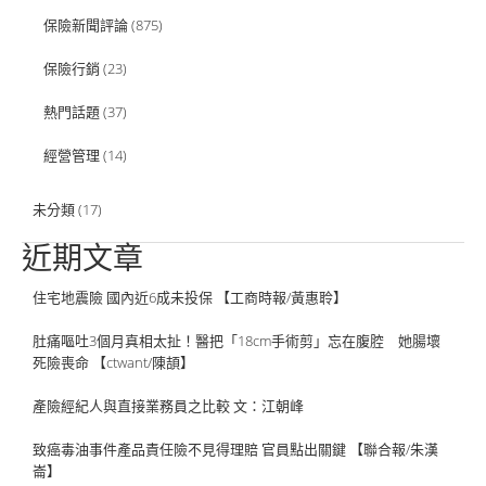
保險新聞評論
(875)
保險行銷
(23)
熱門話題
(37)
經營管理
(14)
未分類
(17)
近期文章
住宅地震險 國內近6成未投保 【工商時報/黃惠聆】
肚痛嘔吐3個月真相太扯！醫把「18cm手術剪」忘在腹腔 她腸壞
死險喪命 【ctwant/陳頡】
產險經紀人與直接業務員之比較 文：江朝峰
致癌毒油事件產品責任險不見得理賠 官員點出關鍵 【聯合報/朱漢
崙】