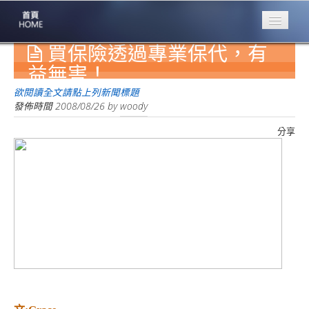
買保險透過專業保代，有
專業豐林
Professional
益無害！
保險大家談
欲閱讀全文請點上列新聞標題
1386集
發佈時間
2008/08/26
by
woody
分享
台灣商業保險
第一品牌
關於豐林
About
服務項目
Service
火災保額
估算系統
商品簡介