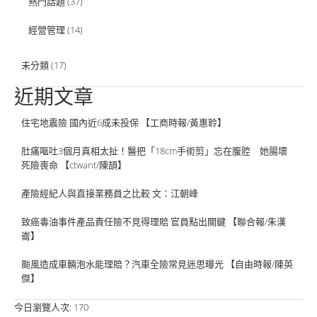
熱門話題
(37)
經營管理
(14)
未分類
(17)
近期文章
住宅地震險 國內近6成未投保 【工商時報/黃惠聆】
肚痛嘔吐3個月真相太扯！醫把「18cm手術剪」忘在腹腔 她腸壞
死險喪命 【ctwant/陳頡】
產險經紀人與直接業務員之比較 文：江朝峰
致癌毒油事件產品責任險不見得理賠 官員點出關鍵 【聯合報/朱漢
崙】
颱風造成車輛泡水能理賠？汽車全險常見迷思曝光 【自由時報/陳英
傑】
今日瀏覽人次:
170