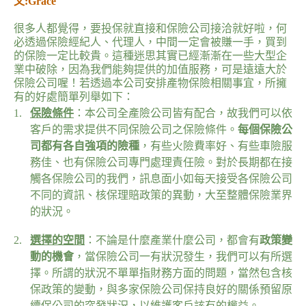
文:Grace
Product
很多人都覺得，要投保就直接和保險公司接洽就好啦，何
必透過保險經紀人、代理人，中間一定會被賺一手，買到
的保險一定比較貴。這種迷思其實已經漸漸在一些大型企
業中破除，因為我們能夠提供的加值服務，可是遠遠大於
保險公司喔！若透過本公司安排產物保險相關事宜，所擁
有的好處簡單列舉如下：
1.
保險條件
：本公司全產險公司皆有配合，故我們可以依
客戶的需求提供不同保險公司之保險條件。
每個保險公
司都有各自強項的險種
，有些火險費率好、有些車險服
務佳、也有保險公司專門處理責任險。對於長期都在接
觸各保險公司的我們，訊息面小如每天接受各保險公司
不同的資訊、核保理賠政策的異動，大至整體保險業界
的狀況。
2.
選擇的空間
：不論是什麼產業什麼公司，都會有
政策變
動的機會
，當保險公司一有狀況發生，我們可以有所選
擇。所謂的狀況不單單指財務方面的問題，當然包含核
保政策的變動，與多家保險公司保持良好的關係預留原
續保公司的突發狀況，以維護客戶該有的權益。