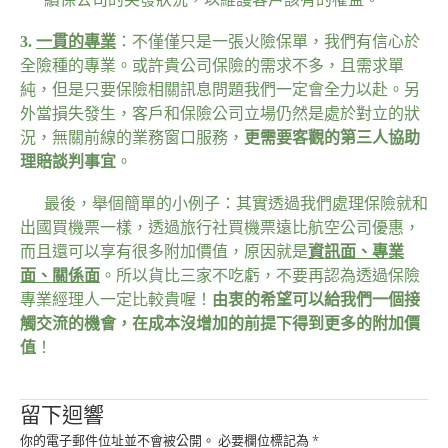
3.
一貫的專業
：不僅僅只是一張火險保單，我們有信心於
全險種的專業。或許貴公司保險的需求不多，且需求單
純，但是只要保險相關訊息問題我們一定會全力以赴。另
外當損失發生，客戶和保險公司立場仍然是處於對立的狀
況，無關前線的業務窗口服務，
更需要客觀的第三人協助
理賠談判事宜
。
最後，舉個簡單的小例子：其實透過我們處理保險就和
出國買機票一樣，透過旅行社買機票遠比航空公司優惠，
而且還可以享有很多附加價值，原因就是
資訊面、專業
面、關係面
。所以貨比三家不吃虧，不要再認為透過保險
專業經理人一定比較貴喔！
由衷的希望可以給我們一個接
觸交流的機會，在成本沒增加的前提下得到更多的附加價
值
！
留下迴響
你的電子郵件位址並不會被公開。
必要欄位標記為
*