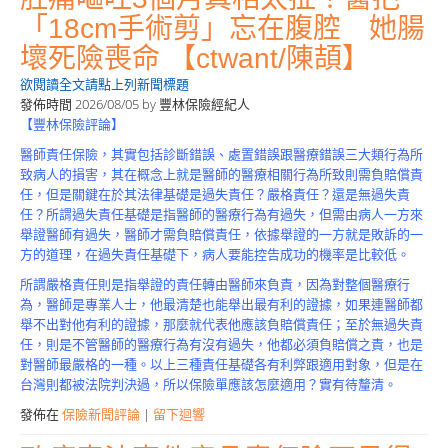
「18cm手術剪」忘在腹腔 她腸
壞死險喪命 【ctwant/陳頡】
欲閱讀全文請點上列新聞標題
發佈時間
2026/08/05
by
豐林保險經紀人
【豐林保險評論】
醫師責任保險，其實包括診斷錯誤、處置錯誤跟醫療錯誤三大類行為所
致病人的損害，其在概念上就是醫師的醫療相關行為所致則需負賠償責
任，但是關鍵在於其法律基礎是過失責任？嚴格責任？還是無過失責
任？所謂過失責任基礎是指醫師的醫療行為有過失，但需由病人一方來
舉證醫師有過失，醫師才需負賠償責任，依據舉證的一方就是敗訴的一
方的道理，在過失責任基礎下，病人要能控告成功的機率是比較低。
所謂嚴格責任則是指舉證的責任轉由醫師來負責，因為對整個醫療行
為，醫師是專業人士，他最清楚也能舉出最有利的證據，如果連醫師都
舉不出對他有利的證據，那麼就代表他應該負賠償責任；至於無過失責
任，則是不管醫師的醫療行為有沒有過失，他都必須負賠償之責，也是
對醫師最嚴格的一種。以上三種責任基礎各有利弊跟適用對象，但是在
台灣則都被法院判決過，所以保險單應該怎麼適用？實有待釐清。
發佈在
保險新聞評論
|
留下迴響