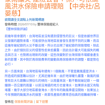
風洪水保險申請理賠 【中央社/呂
晏慈】
欲閱讀全文請點上列新聞標題
發佈時間
2026/07/10
by
豐林保險經紀人
【豐林保險評論】
前幾年很幸運的，台灣地區並沒有遇到侵害性的巨災，但是依據世界巨
災發展的趨勢來看，可能很快台灣地區就會發生意想不到的災難，而且
這幾年破紀錄的火災不斷出現，所以也出現了破紀錄的保險理賠，除此
之外，由於個別巨災的侵害性愈來愈嚴重，因此估計最大可能損失的概
念與方法，也勢將出現新的改變，這些改變對於台灣保險市場都會產生
新的影響，其中對於再保險費率的變動與再保險條件的調整，都是勢在
必行。
另一方面來說，台灣地區每年總有3~5個颱風，不管是颶風還是洪水，
所造成的損害難以估計，尤其近幾年來，由於地球暖化嚴重，颱風的損
害有巨大化跟難以預估化的傾向，以雨量來說，動不動就破記錄，一個
鐘頭一百公厘的雨量，以前沒淹過的地方也會淹水，如果排水道又有點
堵塞，幾乎大部分地區都會淹水。而今年的颱風季還沒開始，如果加上
今年預期的颱風洪水的損害，商業性產險的費率恐怕真的很難維持囉。
發佈在
保險新聞評論
|
留下迴響