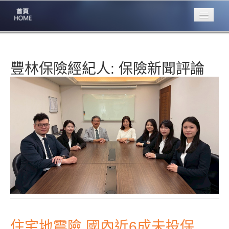
專業豐林
Professional
豐林保險經紀人:
保險新聞評論
保險大家談
1386集
台灣商業保險
第一品牌
關於豐林
About
服務項目
Service
火災保額
估算系統
商品簡介
住宅地震險 國內近6成未投保