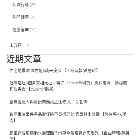
保險行銷
(23)
熱門話題
(37)
經營管理
(14)
未分類
(17)
近期文章
住宅地震險 國內近6成未投保 【工商時報/黃惠聆】
肚痛嘔吐3個月真相太扯！醫把「18cm手術剪」忘在腹腔 她腸壞
死險喪命 【ctwant/陳頡】
產險經紀人與直接業務員之比較 文：江朝峰
致癌毒油事件產品責任險不見得理賠 官員點出關鍵 【聯合報/朱漢
崙】
颱風造成車輛泡水能理賠？汽車全險常見迷思曝光 【自由時報/陳英
傑】