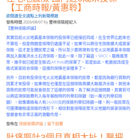
Product
【工商時報/黃惠聆】
欲閱讀全文請點上列新聞標題
發佈時間
2026/08/07
by
豐林保險經紀人
【豐林保險評論】
其實目前火災地震基本保險的投保率已經接近四成，在全世界比起來也
不算低，但是問題是保障仍遠遠不足，如果可以將住宅保險擴大成居家
保險，這才是全體民眾之福，所以至少要將現有住宅火災地震基本保險
再加入颱風洪水土石流保險，如此一來，除了竊盜、SRCC、龍捲風等
等，幾乎就已經是全險式(All Risk)的保單了，若是如此，乾脆就改成全
險式居家綜合保險，這樣的保障也安穩多了。
另外，目前有投保住宅火災地震基本保險的民眾，都是因為銀行貸款的
因素才來投保，如果現在也僅是在這個保險再擴大颱風洪水險，其他未
貸款的民眾可能就會疏忽了這樣的保障，為了解決這個問題，其實若可
以將這項保險費列入每年報稅時的列舉扣除額（如一萬元列舉扣除
額），就像壽險每人有24,000元的保險列舉扣除額一樣，則一般民眾在
可選擇繳稅或保險的情形下，相信對能保障民眾天災地變的居家保險的
發展會有非常正面的激勵作用。
發佈在
保險新聞評論
|
留下迴響
肚痛嘔吐3個月真相太扯！醫把