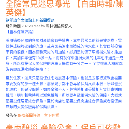
全險常見迷思曝光 【自由時報/陳
英傑】
欲閱讀全文請點上列新聞標題
發佈時間
2026/07/22
by
豐林保險經紀人
【豐林保險評論】
颱風過後民眾的各項財產總會有些損失，其中最常見的就是被路樹、電
線桿或招牌砸到的汽車，或者因為淹水而造成的泡水車，其實目前投保
率真的很低，因為這種天災的附加險，必須是加保了車體損失險才能加
保，其加保率僅有1%多一點，而有投保車體損失險的比率也不過是一成
多，所以有投保天災保險的汽車大概僅有千分之一。 至於機車大概就都
沒有颱風洪水險的保障了！
至於住家，如果只是投保住宅地震基本保險，也就是去銀行貸款會被要
求要投保的那一種火險，那麼幾乎都不會再加保颱風洪水險，所以也沒
能理賠，但是沒關係，如果金額不大，趕快將相關受損相片資料寄送國
稅局，明年報稅時可以減免稅額，所以要有颱風洪水險的保障，大概就
是要投保居家綜合保險。至於商店也是要投保商店綜合保險或者投保商
店類的火災保險再加保颱洪險。
發佈在
保險新聞評論
|
留下迴響
豪雨釀災 產險公會：保戶可依颱