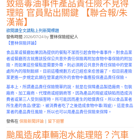
致癌毒油事件產品責任險不見得
理賠 官員點出關鍵 【聯合報/朱
漢崙】
欲閱讀全文請點上列新聞標題
發佈時間
2026/07/24
by
豐林保險經紀人
【豐林保險評論】
食品業或餐廳如果因為提供的餐點不潔而引起食物中毒事件，對食品業
者或餐廳而言就應該投保公共意外責任保險再附加食物中毒保險的附加
險，而如果這些餐點是需要外帶，則必須將公共意外責任保險中的營業
處所內的限制鬆綁，目前這種規劃方式已經愈來愈普遍了，但目前產險
業更進一步規定此類在營業處所外的食物中毒應投保產品責任保險。
基本上，所謂產品責任保險簡單的說，就是在保障產品製造廠商、包裝
廠商、加工廠商、代理商或經銷商等，因為產品的瑕疵或缺陷而造成消
費者或第三人受到損害時，所可能因而產生的賠償責任，所以食品業者
所生產的食品(便當)，被消費者吃了之後造成食物中毒(瑕疵)，這是食品
業者的產品責任風險，所以也可以用產品責任保險來保障。
發佈在
保險新聞評論
|
留下迴響
颱風造成車輛泡水能理賠？汽車